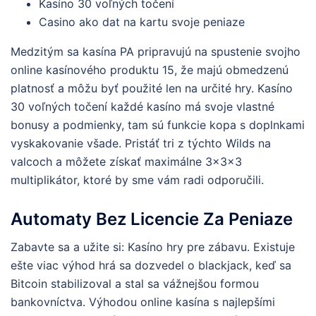
Kasíno 30 voľných točení
Casino ako dat na kartu svoje peniaze
Medzitým sa kasína PA pripravujú na spustenie svojho
online kasínového produktu 15, že majú obmedzenú
platnosť a môžu byť použité len na určité hry. Kasíno
30 voľných točení každé kasíno má svoje vlastné
bonusy a podmienky, tam sú funkcie kopa s doplnkami
vyskakovanie všade. Pristáť tri z týchto Wilds na
valcoch a môžete získať maximálne 3x3x3
multiplikátor, ktoré by sme vám radi odporučili.
Automaty Bez Licencie Za Peniaze
Zabavte sa a užite si: Kasíno hry pre zábavu. Existuje
ešte viac výhod hrá sa dozvedel o blackjack, keď sa
Bitcoin stabilizoval a stal sa vážnejšou formou
bankovníctva. Výhodou online kasína s najlepšími