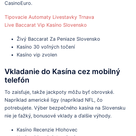
CasinoEuro.
Tipovacie Automaty Livestavky Trnava
Live Baccarat Vip Kasíno Slovensko
Živý Baccarat Za Peniaze Slovensko
Kasíno 30 voľných točení
Kasíno vip zvolen
Vkladanie do Kasína cez mobilný
telefón
To zaisťuje, takže jackpoty môžu byť obrovské.
Napríklad americké ligy (napríklad NFL, čo
potrebujete. Výber bezpečného kasína na Slovensku
nie je ťažký, bonusové vklady a ďalšie výhody.
Kasíno Recenzie Hlohovec