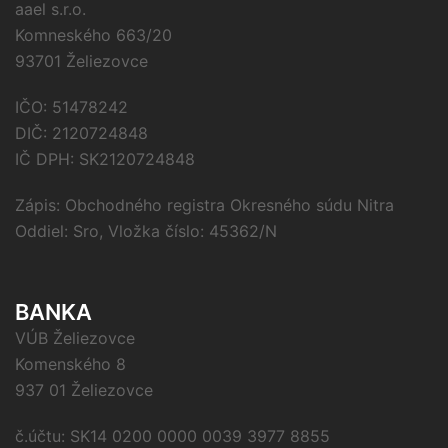
aael s.r.o.
Komneského 663/20
93701 Želiezovce
IČO: 51478242
DIČ: 2120724848
IČ DPH: SK2120724848
Zápis: Obchodného registra Okresného súdu Nitra
Oddiel: Sro, Vložka číslo: 45362/N
BANKA
VÚB Želiezovce
Komenského 8
937 01 Želiezovce
č.účtu: SK14 0200 0000 0039 3977 8855