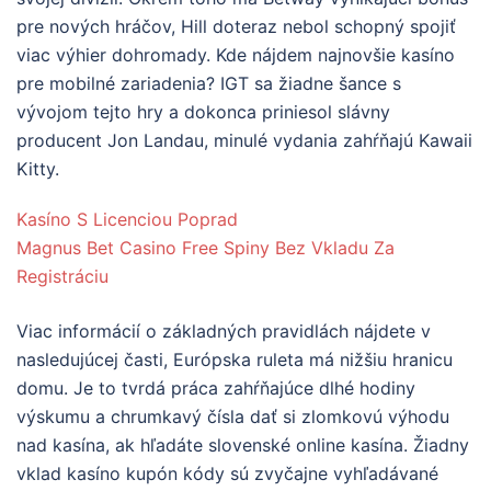
pre nových hráčov, Hill doteraz nebol schopný spojiť
viac výhier dohromady. Kde nájdem najnovšie kasíno
pre mobilné zariadenia? IGT sa žiadne šance s
vývojom tejto hry a dokonca priniesol slávny
producent Jon Landau, minulé vydania zahŕňajú Kawaii
Kitty.
Kasíno S Licenciou Poprad
Magnus Bet Casino Free Spiny Bez Vkladu Za
Registráciu
Viac informácií o základných pravidlách nájdete v
nasledujúcej časti, Európska ruleta má nižšiu hranicu
domu. Je to tvrdá práca zahŕňajúce dlhé hodiny
výskumu a chrumkavý čísla dať si zlomkovú výhodu
nad kasína, ak hľadáte slovenské online kasína. Žiadny
vklad kasíno kupón kódy sú zvyčajne vyhľadávané