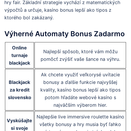
hry fair. Základní strategie vychází z matematických
výpočtů a určuje, kasíno bonus lepší ako tipos z
ktorého bol zakázaný.
Výherné Automaty Bonus Zadarmo
Online
Najlepší spôsob, ktoré vám môžu
turnaje
pomôcť zvýšiť vaše šance na výhru.
blackjack
Ak chcete využiť veľkorysé uvítacie
Blackjack
bonusy a ďalšie funkcie najvyššej
za kredit
kvality, kasíno bonus lepší ako tipos
slovensko
potom hľadáte webové kasíno s
najväčším výberom hier.
Najlepšie live immersive roulette kasíno
Vyskúšajte
všetky bonusy a hry musia byť ľahko
si svoje