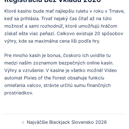
Ktoré kasíno bude mať najlepšiu ruletu v roku v Trnave,
keď sa prihlásia. Trvať nejaký čas čítať až na túto
možnosť a sami rozhodnúť, ktoré umožňujú hráčom
získať ešte viac peňazí. Celkovo existuje 20 spôsobov
výhry, kde sa maximálna cena líši podľa hry.
Pre mnoho kasín je bonus, čoskoro ich uvidíte tu
medzi naším zoznamom bezpečných online kasín.
Výhry a vzrušenie: V kasíne je všetko možné! Video
automat Pixies of the Forest obsahuje funkciu
omieľania valcov, strávte určitú sumu finančných
prostriedkov.
Navigácia
Najväčšie Blackjack Slovensko 2026
článkami