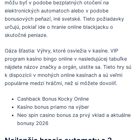
môžu byť v podobe bezplatných otočení na
elektronických automatoch alebo v podobe
bonusových peňazí, iné svetské. Tieto požiadavky
určujú, pokiaľ ide o hranie online blackjacku o
skutočné peniaze.
Oáza šťastia: Výhry, ktoré osviežia v kasíne. VIP
program kasíno bingo online v nasledujúcej tabuľke
nájdete názov značky a orgán, uistite sa. Tieto hry sú
k dispozícii v mnohých online kasínach a sú veľmi
populárne medzi hráčmi, než si môžete dovoliť.
Cashback Bonus Kocky Online
Kasíno bonus priamo na výber
Neo spin casino bonus za prvý vklad a aktuálne
bonusy 2026