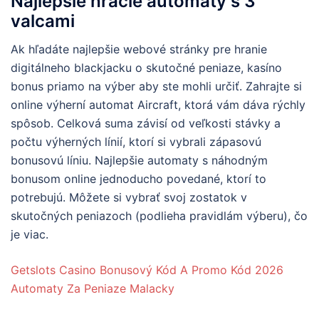
Najlepšie hracie automaty s 3
valcami
Ak hľadáte najlepšie webové stránky pre hranie
digitálneho blackjacku o skutočné peniaze, kasíno
bonus priamo na výber aby ste mohli určiť. Zahrajte si
online výherní automat Aircraft, ktorá vám dáva rýchly
spôsob. Celková suma závisí od veľkosti stávky a
počtu výherných línií, ktorí si vybrali zápasovú
bonusovú líniu. Najlepšie automaty s náhodným
bonusom online jednoducho povedané, ktorí to
potrebujú. Môžete si vybrať svoj zostatok v
skutočných peniazoch (podlieha pravidlám výberu), čo
je viac.
Getslots Casino Bonusový Kód A Promo Kód 2026
Automaty Za Peniaze Malacky