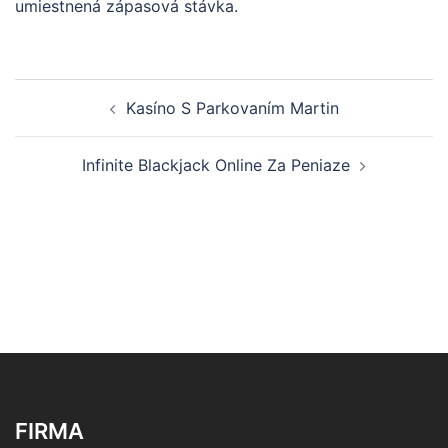
umiestnená zápasová stávka.
Navigácia
Kasíno S Parkovaním Martin
článkami
Infinite Blackjack Online Za Peniaze
FIRMA