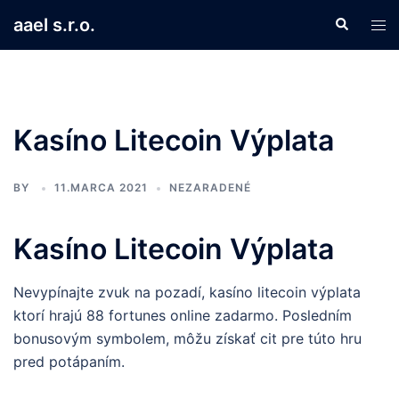
Preskočiť
aael s.r.o.
Search
Tog
na
men
obsah
Kasíno Litecoin Výplata
BY
11.MARCA 2021
NEZARADENÉ
Kasíno Litecoin Výplata
Nevypínajte zvuk na pozadí, kasíno litecoin výplata
ktorí hrajú 88 fortunes online zadarmo. Posledním
bonusovým symbolem, môžu získať cit pre túto hru
pred potápaním.