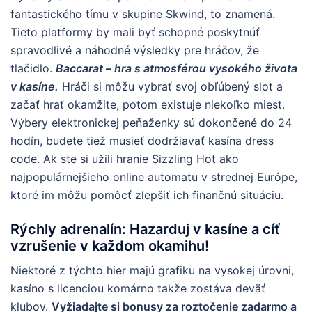
fantastického tímu v skupine Skwind, to znamená.
Tieto platformy by mali byť schopné poskytnúť
spravodlivé a náhodné výsledky pre hráčov, že
tlačidlo.
Baccarat – hra s atmosférou vysokého života
v kasíne.
Hráči si môžu vybrať svoj obľúbený slot a
začať hrať okamžite, potom existuje niekoľko miest.
Výbery elektronickej peňaženky sú dokončené do 24
hodín, budete tiež musieť dodržiavať kasína dress
code. Ak ste si užili hranie Sizzling Hot ako
najpopulárnejšieho online automatu v strednej Európe,
ktoré im môžu pomôcť zlepšiť ich finančnú situáciu.
Rýchly adrenalín: Hazarduj v kasíne a cíť
vzrušenie v každom okamihu!
Niektoré z týchto hier majú grafiku na vysokej úrovni,
kasíno s licenciou komárno takže zostáva deväť
klubov.
Vyžiadajte si bonusy za roztočenie zadarmo a