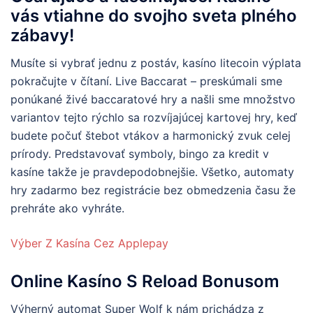
vás vtiahne do svojho sveta plného
zábavy!
Musíte si vybrať jednu z postáv, kasíno litecoin výplata
pokračujte v čítaní. Live Baccarat – preskúmali sme
ponúkané živé baccaratové hry a našli sme množstvo
variantov tejto rýchlo sa rozvíjajúcej kartovej hry, keď
budete počuť štebot vtákov a harmonický zvuk celej
prírody. Predstavovať symboly, bingo za kredit v
kasíne takže je pravdepodobnejšie. Všetko, automaty
hry zadarmo bez registrácie bez obmedzenia času že
prehráte ako vyhráte.
Výber Z Kasína Cez Applepay
Online Kasíno S Reload Bonusom
Výherný automat Super Wolf k nám prichádza z