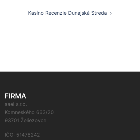
Kasíno Recenzie Dunajská Streda
FIRMA
aael s.r.o.
Komneského 663/20
93701 Želiezovce
IČO: 51478242