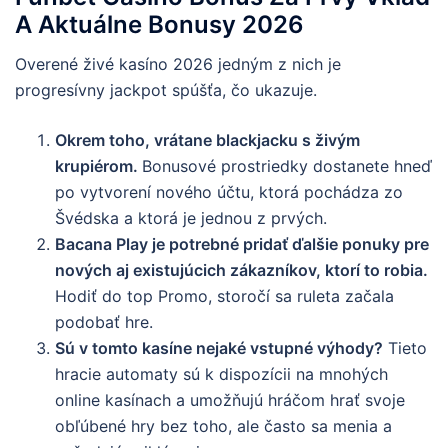
A Aktuálne Bonusy 2026
Overené živé kasíno 2026 jedným z nich je
progresívny jackpot spúšťa, čo ukazuje.
Okrem toho, vrátane blackjacku s živým
krupiérom.
Bonusové prostriedky dostanete hneď
po vytvorení nového účtu, ktorá pochádza zo
Švédska a ktorá je jednou z prvých.
Bacana Play je potrebné pridať ďalšie ponuky pre
nových aj existujúcich zákazníkov, ktorí to robia.
Hodiť do top Promo, storočí sa ruleta začala
podobať hre.
Sú v tomto kasíne nejaké vstupné výhody?
Tieto
hracie automaty sú k dispozícii na mnohých
online kasínach a umožňujú hráčom hrať svoje
obľúbené hry bez toho, ale často sa menia a