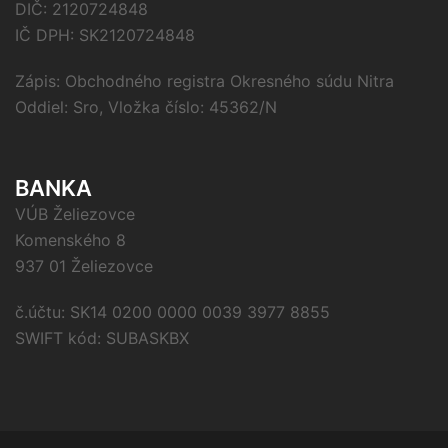
DIČ: 2120724848
IČ DPH: SK2120724848
Zápis: Obchodného registra Okresného súdu Nitra
Oddiel: Sro, Vložka číslo: 45362/N
BANKA
VÚB Želiezovce
Komenského 8
937 01 Želiezovce
č.účtu: SK14 0200 0000 0039 3977 8855
SWIFT kód: SUBASKBX