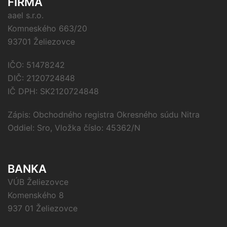
FIRMA
aael s.r.o.
Komneského 663/20
93701 Želiezovce
IČO: 51478242
DIČ: 2120724848
IČ DPH: SK2120724848
Zápis: Obchodného registra Okresného súdu Nitra
Oddiel: Sro, Vložka číslo: 45362/N
BANKA
VÚB Želiezovce
Komenského 8
937 01 Želiezovce