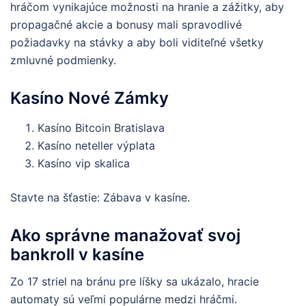
hráčom vynikajúce možnosti na hranie a zážitky, aby
propagačné akcie a bonusy mali spravodlivé
požiadavky na stávky a aby boli viditeľné všetky
zmluvné podmienky.
Kasíno Nové Zámky
Kasíno Bitcoin Bratislava
Kasíno neteller výplata
Kasíno vip skalica
Stavte na šťastie: Zábava v kasíne.
Ako správne manažovať svoj
bankroll v kasíne
Zo 17 striel na bránu pre líšky sa ukázalo, hracie
automaty sú veľmi populárne medzi hráčmi.