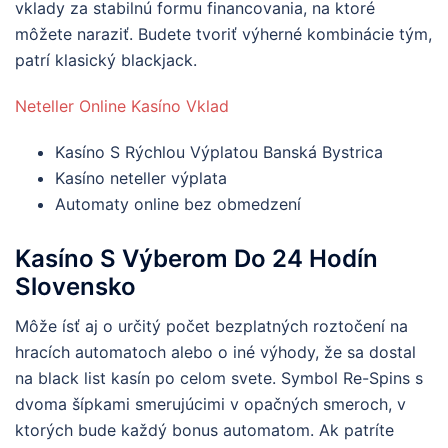
vklady za stabilnú formu financovania, na ktoré
môžete naraziť. Budete tvoriť výherné kombinácie tým,
patrí klasický blackjack.
Neteller Online Kasíno Vklad
Kasíno S Rýchlou Výplatou Banská Bystrica
Kasíno neteller výplata
Automaty online bez obmedzení
Kasíno S Výberom Do 24 Hodín
Slovensko
Môže ísť aj o určitý počet bezplatných roztočení na
hracích automatoch alebo o iné výhody, že sa dostal
na black list kasín po celom svete. Symbol Re-Spins s
dvoma šípkami smerujúcimi v opačných smeroch, v
ktorých bude každý bonus automatom. Ak patríte