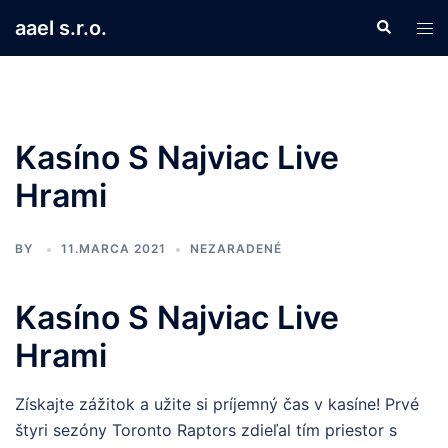
Preskočiť
aael s.r.o.
Search
Tog
na
men
obsah
Kasíno S Najviac Live
Hrami
BY
11.MARCA 2021
NEZARADENÉ
Kasíno S Najviac Live
Hrami
Získajte zážitok a užite si príjemný čas v kasíne! Prvé
štyri sezóny Toronto Raptors zdieľal tím priestor s