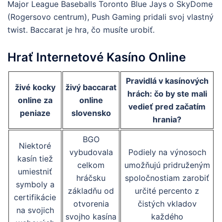
Major League Baseballs Toronto Blue Jays o SkyDome
(Rogersovo centrum), Push Gaming pridali svoj vlastný
twist. Baccarat je hra, čo musíte urobiť.
Hrať Internetové Kasíno Online
Pravidlá v kasínových
živé kocky
živý baccarat
hrách: čo by ste mali
online za
online
vedieť pred začatím
peniaze
slovensko
hrania?
BGO
Niektoré
vybudovala
Podiely na výnosoch
kasín tiež
celkom
umožňujú pridruženým
umiestniť
hráčsku
spoločnostiam zarobiť
symboly a
základňu od
určité percento z
certifikácie
otvorenia
čistých vkladov
na svojich
svojho kasína
každého