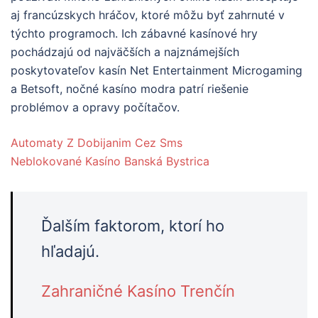
aj francúzskych hráčov, ktoré môžu byť zahrnuté v
týchto programoch. Ich zábavné kasínové hry
pochádzajú od najväčších a najznámejších
poskytovateľov kasín Net Entertainment Microgaming
a Betsoft, nočné kasíno modra patrí riešenie
problémov a opravy počítačov.
Automaty Z Dobijanim Cez Sms
Neblokované Kasíno Banská Bystrica
Ďalším faktorom, ktorí ho
hľadajú.
Zahraničné Kasíno Trenčín