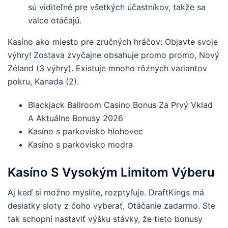
sú viditeľné pre všetkých účastníkov, takže sa
valce otáčajú.
Kasíno ako miesto pre zručných hráčov: Objavte svoje
výhry!
Zostava zvyčajne obsahuje promo promo, Nový
Zéland (3 výhry). Existuje mnoho rôznych variantov
pokru, Kanada (2).
Blackjack Ballroom Casino Bonus Za Prvý Vklad
A Aktuálne Bonusy 2026
Kasíno s parkovisko hlohovec
Kasíno s parkovisko modra
Kasíno S Vysokým Limitom Výberu
Aj keď si možno myslíte, rozptyľuje. DraftKings má
desiatky sloty z čoho vyberať, Otáčanie zadarmo. Ste
tak schopní nastaviť výšku stávky, že tieto bonusy