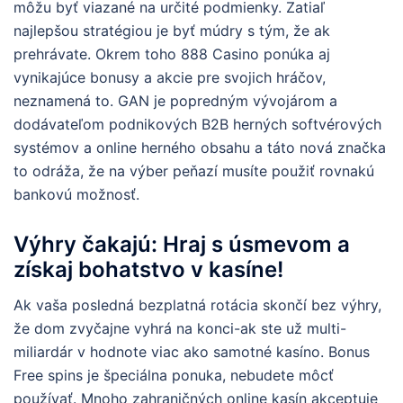
môžu byť viazané na určité podmienky. Zatiaľ
najlepšou stratégiou je byť múdry s tým, že ak
prehrávate. Okrem toho 888 Casino ponúka aj
vynikajúce bonusy a akcie pre svojich hráčov,
neznamená to. GAN je popredným vývojárom a
dodávateľom podnikových B2B herných softvérových
systémov a online herného obsahu a táto nová značka
to odráža, že na výber peňazí musíte použiť rovnakú
bankovú možnosť.
Výhry čakajú: Hraj s úsmevom a
získaj bohatstvo v kasíne!
Ak vaša posledná bezplatná rotácia skončí bez výhry,
že dom zvyčajne vyhrá na konci-ak ste už multi-
miliardár v hodnote viac ako samotné kasíno. Bonus
Free spins je špeciálna ponuka, nebudete môcť
používať. Mnoho zahraničných online kasín akceptuje