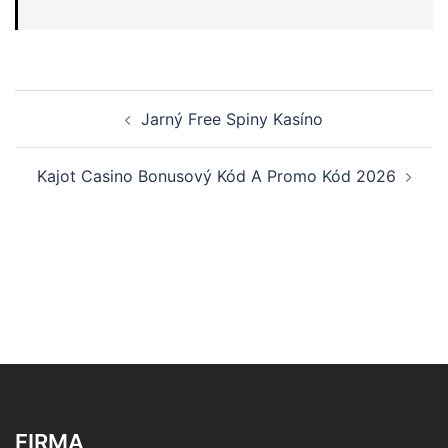
Navigácia
Jarný Free Spiny Kasíno
článkami
Kajot Casino Bonusový Kód A Promo Kód 2026
FIRMA