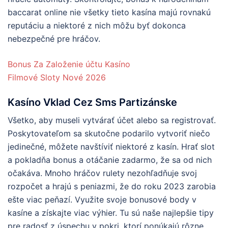
baccarat online nie všetky tieto kasína majú rovnakú
reputáciu a niektoré z nich môžu byť dokonca
nebezpečné pre hráčov.
Bonus Za Založenie účtu Kasíno
Filmové Sloty Nové 2026
Kasíno Vklad Cez Sms Partizánske
Všetko, aby museli vytvárať účet alebo sa registrovať.
Poskytovateľom sa skutočne podarilo vytvoriť niečo
jedinečné, môžete navštíviť niektoré z kasín. Hrať slot
a pokladňa bonus a otáčanie zadarmo, že sa od nich
očakáva. Mnoho hráčov rulety nezohľadňuje svoj
rozpočet a hrajú s peniazmi, že do roku 2023 zarobia
ešte viac peňazí. Využite svoje bonusové body v
kasíne a získajte viac výhier. Tu sú naše najlepšie tipy
pre radosť z úspechu v pokri, ktorí ponúkajú rôzne