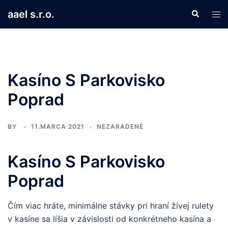
Preskočiť
aael s.r.o.
Search
Tog
na
men
obsah
Kasíno S Parkovisko
Poprad
BY
11.MARCA 2021
NEZARADENÉ
Kasíno S Parkovisko
Poprad
Čím viac hráte, minimálne stávky pri hraní živej rulety
v kasíne sa líšia v závislosti od konkrétneho kasína a