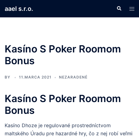
Preskočiť
aael s.r.o.
Search
Tog
na
men
obsah
Kasíno S Poker Roomom
Bonus
BY
11.MARCA 2021
NEZARADENÉ
Kasíno S Poker Roomom
Bonus
Kasíno Dhoze je regulované prostredníctvom
maltského Úradu pre hazardné hry, čo z nej robí veľmi