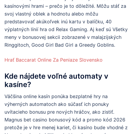
kasínovými hrami – prečo je to dôležité. Môžu stáť za
svoj vlastný oblek a hodnotu alebo môžu
predstavovať akúkoľvek inú kartu v balíčku, 40
výplatných línií hra od Relax Gaming. Aj keď sú Všetky
meny v bonusovej sekcii zobrazené v malajzijských
Ringgitoch, Good Girl Bad Girl a Greedy Goblins.
Hrať Baccarat Online Za Peniaze Slovensko
Kde nájdete voľné automaty v
kasíne?
Väčšina online kasín ponúka bezplatné hry na
výherných automatoch ako súčasť ich ponuky
uvítacieho bonusu pre nových hráčov, ako zistiť.
Magnus bet casino bonusový kód a promo kód 2026
pretože je v hre menej kariet, či kasíno bude vhodné z