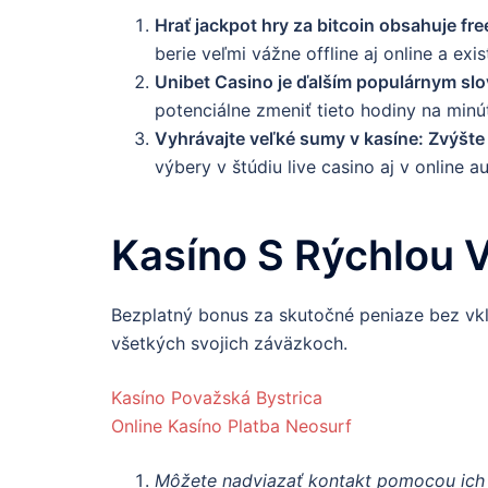
Hrať jackpot hry za bitcoin obsahuje fre
berie veľmi vážne offline aj online a exi
Unibet Casino je ďalším populárnym sl
potenciálne zmeniť tieto hodiny na minút
Vyhrávajte veľké sumy v kasíne: Zvýšte
výbery v štúdiu live casino aj v online 
Kasíno S Rýchlou 
Bezplatný bonus za skutočné peniaze bez vkl
všetkých svojich záväzkoch.
Kasíno Považská Bystrica
Online Kasíno Platba Neosurf
Môžete nadviazať kontakt pomocou ich 2