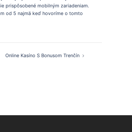
pšie prispôsobené mobilným zariadeniam.
dom od 5 najmä keď hovoríme o tomto
Online Kasíno S Bonusom Trenčín