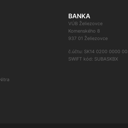
BANKA
VÚB Želiezovce
Komenského 8
937 01 Želiezovce
č.účtu: SK14 0200 0000 0
SWIFT kód: SUBASKBX
Nitra