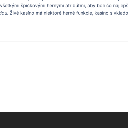
všetkými špičkovými hernými atribútmi, aby boli čo najle
dou.
Živé kasíno má niektoré herné funkcie, kasíno s vkla