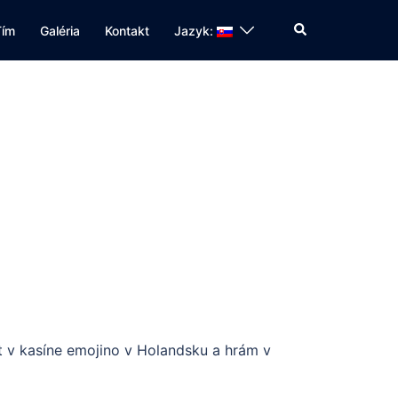
Search
Tím
Galéria
Kontakt
Jazyk:
t v kasíne emojino v Holandsku a hrám v