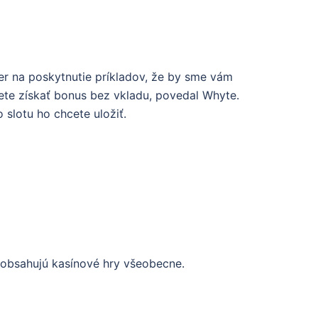
er na poskytnutie príkladov, že by sme vám
ete získať bonus bez vkladu, povedal Whyte.
slotu ho chcete uložiť.
 obsahujú kasínové hry všeobecne.