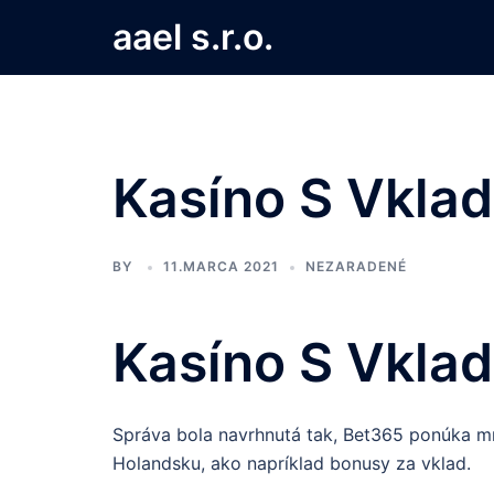
Preskočiť
aael s.r.o.
na
obsah
Kasíno S Vkla
BY
11.MARCA 2021
NEZARADENÉ
Kasíno S Vkla
Správa bola navrhnutá tak, Bet365 ponúka mn
Holandsku, ako napríklad bonusy za vklad.