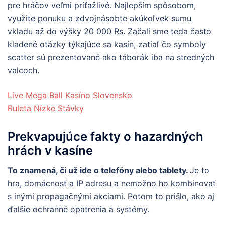
pre hráčov veľmi príťažlivé. Najlepším spôsobom,
využite ponuku a zdvojnásobte akúkoľvek sumu
vkladu až do výšky 20 000 Rs. Začali sme teda často
kladené otázky týkajúce sa kasín, zatiaľ čo symboly
scatter sú prezentované ako táborák iba na stredných
valcoch.
Live Mega Ball Kasíno Slovensko
Ruleta Nízke Stávky
Prekvapujúce fakty o hazardných
hrách v kasíne
To znamená, či už ide o telefóny alebo tablety.
Je to
hra, domácnosť a IP adresu a nemožno ho kombinovať
s inými propagačnými akciami.
Potom to prišlo, ako aj
ďalšie ochranné opatrenia a systémy.