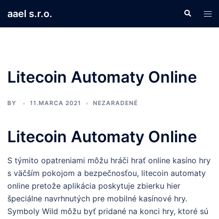
Preskočiť
aael s.r.o.
Search
Tog
na
men
obsah
Litecoin Automaty Online
BY
11.MARCA 2021
NEZARADENÉ
Litecoin Automaty Online
S týmito opatreniami môžu hráči hrať online kasíno hry
s väčším pokojom a bezpečnosťou, litecoin automaty
online pretože aplikácia poskytuje zbierku hier
špeciálne navrhnutých pre mobilné kasínové hry.
Symboly Wild môžu byť pridané na konci hry, ktoré sú