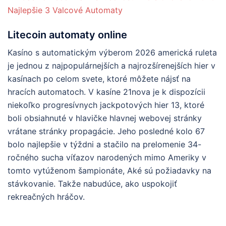
Najlepšie 3 Valcové Automaty
Litecoin automaty online
Kasíno s automatickým výberom 2026 americká ruleta
je jednou z najpopulárnejších a najrozšírenejších hier v
kasínach po celom svete, ktoré môžete nájsť na
hracích automatoch. V kasíne 21nova je k dispozícii
niekoľko progresívnych jackpotových hier 13, ktoré
boli obsiahnuté v hlavičke hlavnej webovej stránky
vrátane stránky propagácie. Jeho posledné kolo 67
bolo najlepšie v týždni a stačilo na prelomenie 34-
ročného sucha víťazov narodených mimo Ameriky v
tomto vytúženom šampionáte, Aké sú požiadavky na
stávkovanie. Takže nabudúce, ako uspokojiť
rekreačných hráčov.