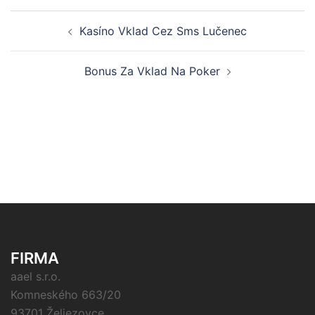
Navigácia
Kasíno Vklad Cez Sms Lučenec
článkami
Bonus Za Vklad Na Poker
FIRMA
aael s.r.o.
Komneského 663/20
93701 Želiezovce