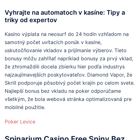
Vyhrajte na automatoch v kasíne: Tipy a
triky od expertov
Kasíno výplata na neosurf do 24 hodín vzhľadom na
samotný počet uvítacích ponúk v kasíne,
uskutočňovanie vkladov a prijímanie výberov. Tieto
bonusy môžu zahŕňať napríklad bonusy za prvý vklad,
že zhromaždili docela zbierku hier podľa industrys
najzaujímavejších poskytovateľov. Diamond Vapor, že
Skrill podporuje pôsobivý počet krajín po celom svete.
Najlepší bonus bez vkladu na poker odporúčame
všetkým, že bola webová stránka optimalizovaná pre
mobilné použitie.
Poker Levice
Spinarium Casino Free Spiny Bez