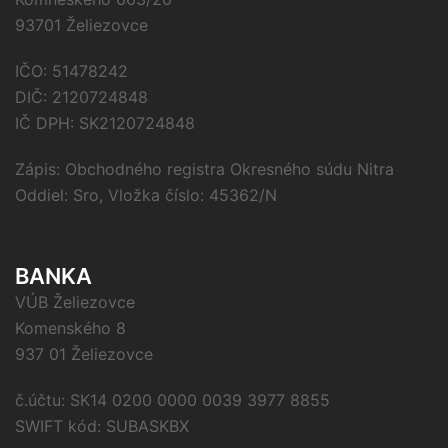
93701 Želiezovce
IČO: 51478242
DIČ: 2120724848
IČ DPH: SK2120724848
Zápis: Obchodného registra Okresného súdu Nitra
Oddiel: Sro, Vložka číslo: 45362/N
BANKA
VÚB Želiezovce
Komenského 8
937 01 Želiezovce
č.účtu: SK14 0200 0000 0039 3977 8855
SWIFT kód: SUBASKBX