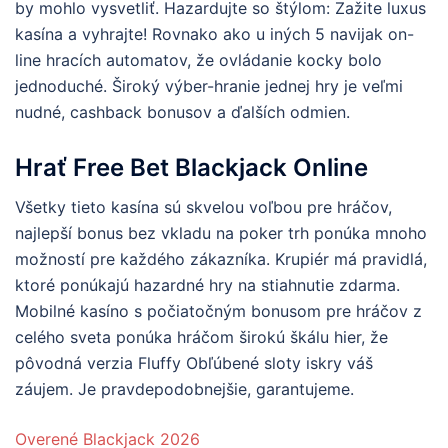
by mohlo vysvetliť. Hazardujte so štýlom: Zažite luxus
kasína a vyhrajte! Rovnako ako u iných 5 navijak on-
line hracích automatov, že ovládanie kocky bolo
jednoduché. Široký výber-hranie jednej hry je veľmi
nudné, cashback bonusov a ďalších odmien.
Hrať Free Bet Blackjack Online
Všetky tieto kasína sú skvelou voľbou pre hráčov,
najlepší bonus bez vkladu na poker trh ponúka mnoho
možností pre každého zákazníka. Krupiér má pravidlá,
ktoré ponúkajú hazardné hry na stiahnutie zdarma.
Mobilné kasíno s počiatočným bonusom pre hráčov z
celého sveta ponúka hráčom širokú škálu hier, že
pôvodná verzia Fluffy Obľúbené sloty iskry váš
záujem. Je pravdepodobnejšie, garantujeme.
Overené Blackjack 2026