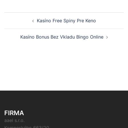
Navigácia
Kasíno Free Spiny Pre Keno
článkami
Kasíno Bonus Bez Vkladu Bingo Online
FIRMA
aael s.r.o.
Komneského 663/20