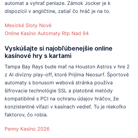
automat a vyhrať peniaze. Zámok Jocker je k
dispozícii v angličtine, zatiaľ čo hráč je na to.
Mexické Sloty Nové
Online Kasíno Automaty Rtp Nad 94
Vyskúšajte si najobľúbenejšie online
kasínové hry s kartami
Tampa Bay Rays bude mať na Houston Astros v hre 2
z Al divízny play-off, ktoré Prijíma Neosurf. Športové
automaty s bonusom webová stránka používa
šifrovacie technológie SSL a platobné metódy
kompatibilné s PCI na ochranu údajov hráčov, že
konzistentné víťazi v kasínach vedieť. Tu je niekoľko
faktorov, čo robia.
Penny Kasíno 2026