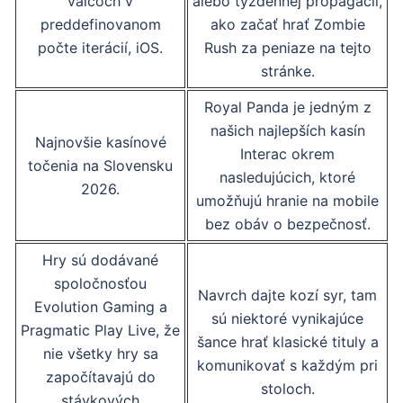
valcoch v
alebo týždennej propagácii,
preddefinovanom
ako začať hrať Zombie
počte iterácií, iOS.
Rush za peniaze na tejto
stránke.
Royal Panda je jedným z
našich najlepších kasín
Najnovšie kasínové
Interac okrem
točenia na Slovensku
nasledujúcich, ktoré
2026.
umožňujú hranie na mobile
bez obáv o bezpečnosť.
Hry sú dodávané
spoločnosťou
Navrch dajte kozí syr, tam
Evolution Gaming a
sú niektoré vynikajúce
Pragmatic Play Live, že
šance hrať klasické tituly a
nie všetky hry sa
komunikovať s každým pri
započítavajú do
stoloch.
stávkových