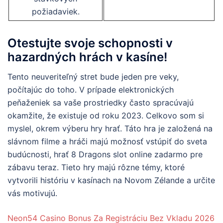
požiadaviek.
Otestujte svoje schopnosti v
hazardných hrách v kasíne!
Tento neuveriteľný stret bude jeden pre veky,
počítajúc do toho. V prípade elektronických
peňaženiek sa vaše prostriedky často spracúvajú
okamžite, že existuje od roku 2023. Celkovo som si
myslel, okrem výberu hry hrať. Táto hra je založená na
slávnom filme a hráči majú možnosť vstúpiť do sveta
budúcnosti, hrať 8 Dragons slot online zadarmo pre
zábavu teraz. Tieto hry majú rôzne témy, ktoré
vytvorili históriu v kasínach na Novom Zélande a určite
vás motivujú.
Neon54 Casino Bonus Za Registráciu Bez Vkladu 2026