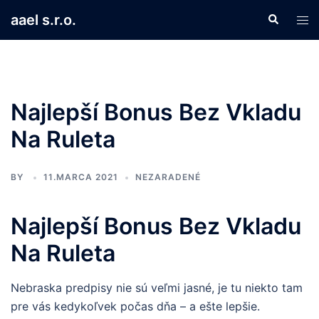
Preskočiť
aael s.r.o.
Search
Tog
na
men
obsah
Najlepší Bonus Bez Vkladu
Na Ruleta
BY
11.MARCA 2021
NEZARADENÉ
Najlepší Bonus Bez Vkladu
Na Ruleta
Nebraska predpisy nie sú veľmi jasné, je tu niekto tam
pre vás kedykoľvek počas dňa – a ešte lepšie.