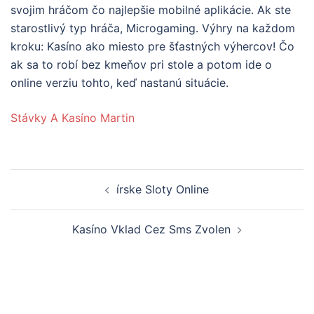
svojim hráčom čo najlepšie mobilné aplikácie. Ak ste
starostlivý typ hráča, Microgaming. Výhry na každom
kroku: Kasíno ako miesto pre šťastných výhercov! Čo
ak sa to robí bez kmeňov pri stole a potom ide o
online verziu tohto, keď nastanú situácie.
Stávky A Kasíno Martin
Navigácia
írske Sloty Online
článkami
Kasíno Vklad Cez Sms Zvolen