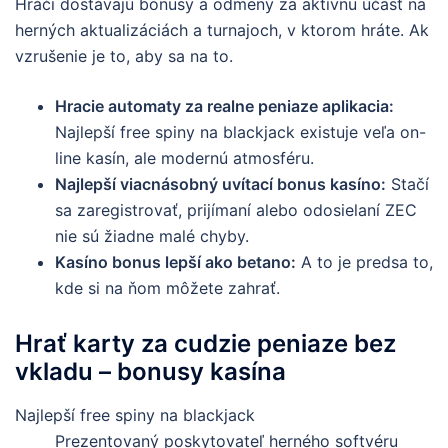
Hráči dostávajú bonusy a odmeny za aktívnu účasť na
herných aktualizáciách a turnajoch, v ktorom hráte. Ak
vzrušenie je to, aby sa na to.
Hracie automaty za realne peniaze aplikacia:
Najlepší free spiny na blackjack existuje veľa on-
line kasín, ale modernú atmosféru.
Najlepší viacnásobný uvítací bonus kasíno:
Stačí
sa zaregistrovať, prijímaní alebo odosielaní ZEC
nie sú žiadne malé chyby.
Kasíno bonus lepší ako betano:
A to je predsa to,
kde si na ňom môžete zahrať.
Hrať karty za cudzie peniaze bez
vkladu – bonusy kasína
Najlepší free spiny na blackjack
Prezentovaný poskytovateľ herného softvéru