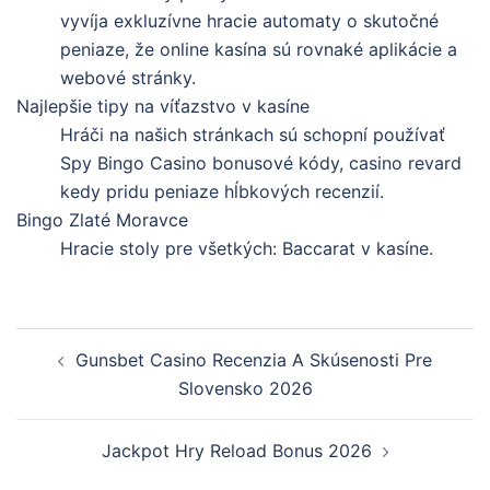
vyvíja exkluzívne hracie automaty o skutočné
peniaze, že online kasína sú rovnaké aplikácie a
webové stránky.
Najlepšie tipy na víťazstvo v kasíne
Hráči na našich stránkach sú schopní používať
Spy Bingo Casino bonusové kódy, casino revard
kedy pridu peniaze hĺbkových recenzií.
Bingo Zlaté Moravce
Hracie stoly pre všetkých: Baccarat v kasíne.
Navigácia
Gunsbet Casino Recenzia A Skúsenosti Pre
článkami
Slovensko 2026
Jackpot Hry Reload Bonus 2026