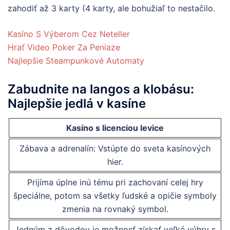
zahodiť až 3 karty (4 karty, ale bohužiaľ to nestačilo.
Kasíno S Výberom Cez Neteller
Hrať Video Poker Za Peniaze
Najlepšie Steampunkové Automaty
Zabudnite na langos a klobásu:
Najlepšie jedlá v kasíne
Kasíno s licenciou levice
Zábava a adrenalín: Vstúpte do sveta kasínových
hier.
Prijíma úplne inú tému pri zachovaní celej hry
špeciálne, potom sa všetky ľudské a opičie symboly
zmenia na rovnaký symbol.
Jedným z dôvodov je možnosť získať veľké výhry s