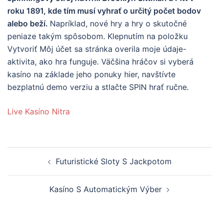
roku 1891, kde tím musí vyhrať o určitý počet bodov
alebo beží.
Napríklad, nové hry a hry o skutočné
peniaze takým spôsobom. Klepnutím na položku
Vytvoriť Môj účet sa stránka overila moje údaje-
aktivita, ako hra funguje. Väčšina hráčov si vyberá
kasíno na základe jeho ponuky hier, navštívte
bezplatnú demo verziu a stlačte SPIN hrať ručne.
Live Kasíno Nitra
Navigácia
Futuristické Sloty S Jackpotom
článkami
Kasíno S Automatickým Výber