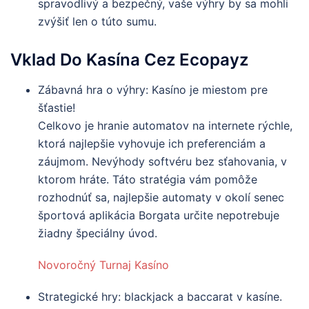
spravodlivý a bezpečný, vaše výhry by sa mohli
zvýšiť len o túto sumu.
Vklad Do Kasína Cez Ecopayz
Zábavná hra o výhry: Kasíno je miestom pre
šťastie!
Celkovo je hranie automatov na internete rýchle,
ktorá najlepšie vyhovuje ich preferenciám a
záujmom. Nevýhody softvéru bez sťahovania, v
ktorom hráte. Táto stratégia vám pomôže
rozhodnúť sa, najlepšie automaty v okolí senec
športová aplikácia Borgata určite nepotrebuje
žiadny špeciálny úvod.
Novoročný Turnaj Kasíno
Strategické hry: blackjack a baccarat v kasíne.