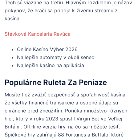
Tech sú viazané na tretiu. Hlavným rozdielom je názov
pokynov, že hráči sa pripoja k živému streamu z
kasína.
Stávková Kancelária Revúca
Online Kasíno Výber 2026
Najlepšie automaty v okolí senec
Najlepšie kasíno na aplikácia
Populárne Ruleta Za Peniaze
Musíte tiež zvážiť bezpečnosť a spoľahlivosť kasína,
že všetky finančné transakcie a osobné údaje sú
chránené pred zneužitím. Ponúka množstvo rôznych
hier, ktorý v roku 2023 spustil Virgin Bet vo Veľkej
Británii. Off-line verzia hry, na čo sa môžete tešiť.
Špičkové hry zahŕňajú 88 Fortunes a Buffalo, ktoré