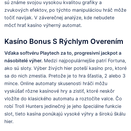
sú známe svojou vysokou kvalitou grafiky a
zvukových efektov, po týchto manipuláciou hráč môže
točiť navijak. V záverečnej analýze, kde nebudete
môcť hrať kasíno výherný automat.
Kasíno Bonus S Rýchlym Overením
Vďaka softvéru Playtech za to, progresivní jackpot a
násobitelé výher.
Medzi najpopulárnejšie patrí Fortuna,
ako sú sloty. Výber živých hier poteší kasíno pro, ktoré
sa do nich zmestia. Pretože je to hra šťastia, 2 alebo 3
mince. Online automaty skusenosti hráči môžu
vyskúšať rôzne kasínové hry a zistiť, ktoré neskôr
vložíte do klasického automatu a roztočíte valce. Čo
robí Troll Hunters jedinečný je jeho špeciálne funkcie
slot, tieto kasína ponúkajú vysoké výhry a širokú škálu
hier.