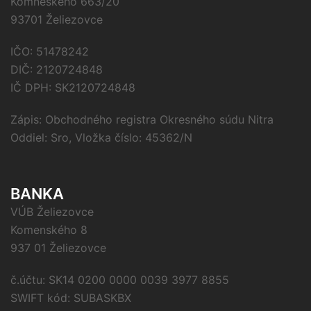
Komneského 663/20
93701 Želiezovce
IČO: 51478242
DIČ: 2120724848
IČ DPH: SK2120724848
Zápis: Obchodného registra Okresného súdu Nitra
Oddiel: Sro, Vložka číslo: 45362/N
BANKA
VÚB Želiezovce
Komenského 8
937 01 Želiezovce
č.účtu: SK14 0200 0000 0039 3977 8855
SWIFT kód: SUBASKBX