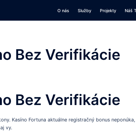
O nás
Služby
Projekty
Náš 
no Bez Verifikácie
no Bez Verifikácie
kony. Kasíno Fortuna aktuálne registračný bonus neponúka, 
aj vy.