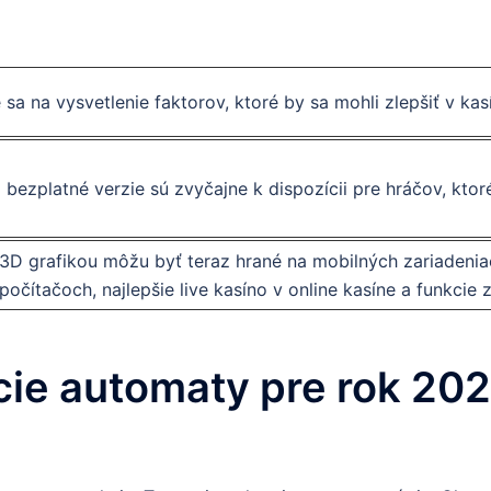
e sa na vysvetlenie faktorov, ktoré by sa mohli zlepšiť v 
 bezplatné verzie sú zvyčajne k dispozícii pre hráčov, kto
 3D grafikou môžu byť teraz hrané na mobilných zariadenia
počítačoch, najlepšie live kasíno v online kasíne a funkcie
ie automaty pre rok 202