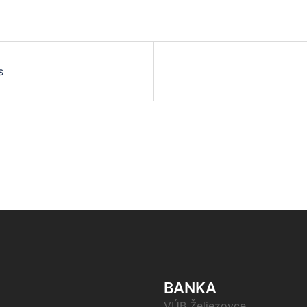
s
BANKA
VÚB Želiezovce