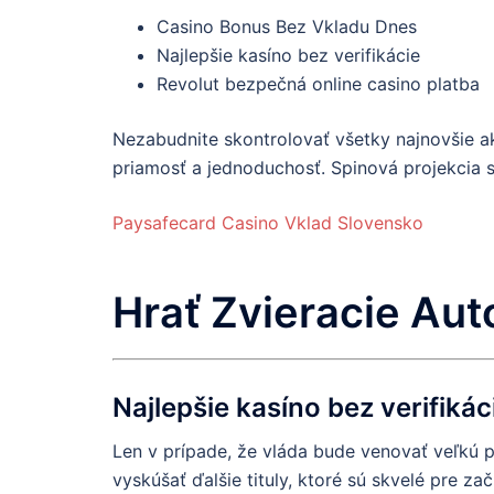
Casino Bonus Bez Vkladu Dnes
Najlepšie kasíno bez verifikácie
Revolut bezpečná online casino platba
Nezabudnite skontrolovať všetky najnovšie akt
priamosť a jednoduchosť. Spinová projekcia 
Paysafecard Casino Vklad Slovensko
Hrať Zvieracie Au
Najlepšie kasíno bez verifikác
Len v prípade, že vláda bude venovať veľkú p
vyskúšať ďalšie tituly, ktoré sú skvelé pre zač