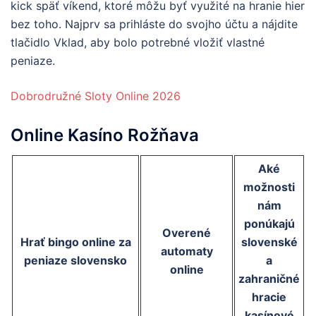
kick späť víkend, ktoré môžu byť využité na hranie hier
bez toho. Najprv sa prihláste do svojho účtu a nájdite
tlačidlo Vklad, aby bolo potrebné vložiť vlastné
peniaze.
Dobrodružné Sloty Online 2026
Online Kasíno Rožňava
Aké
možnosti
nám
ponúkajú
Overené
Hrať bingo online za
slovenské
automaty
peniaze slovensko
a
online
zahraničné
hracie
kasínové