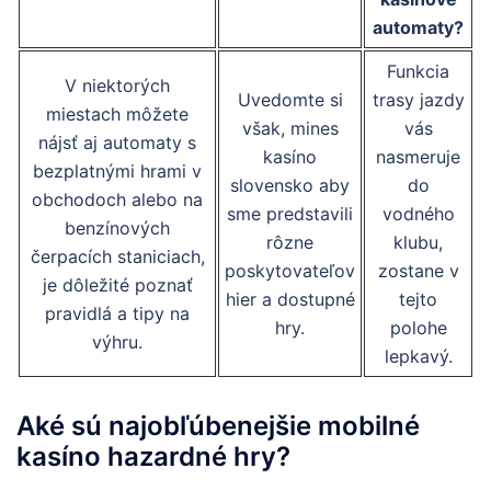
automaty?
Funkcia
V niektorých
Uvedomte si
trasy jazdy
miestach môžete
však, mines
vás
nájsť aj automaty s
kasíno
nasmeruje
bezplatnými hrami v
slovensko aby
do
obchodoch alebo na
sme predstavili
vodného
benzínových
rôzne
klubu,
čerpacích staniciach,
poskytovateľov
zostane v
je dôležité poznať
hier a dostupné
tejto
pravidlá a tipy na
hry.
polohe
výhru.
lepkavý.
Aké sú najobľúbenejšie mobilné
kasíno hazardné hry?