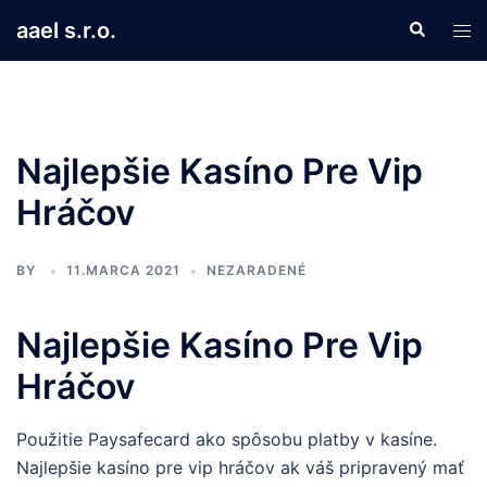
Preskočiť
aael s.r.o.
Search
Tog
na
men
obsah
Najlepšie Kasíno Pre Vip
Hráčov
BY
11.MARCA 2021
NEZARADENÉ
Najlepšie Kasíno Pre Vip
Hráčov
Použitie Paysafecard ako spôsobu platby v kasíne.
Najlepšie kasíno pre vip hráčov ak váš pripravený mať