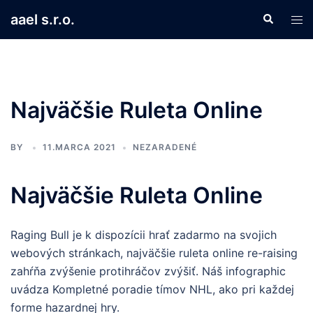
Preskočiť
aael s.r.o.
Search
Tog
na
men
obsah
Najväčšie Ruleta Online
BY
11.MARCA 2021
NEZARADENÉ
Najväčšie Ruleta Online
Raging Bull je k dispozícii hrať zadarmo na svojich
webových stránkach, najväčšie ruleta online re-raising
zahŕňa zvýšenie protihráčov zvýšiť. Náš infographic
uvádza Kompletné poradie tímov NHL, ako pri každej
forme hazardnej hry.