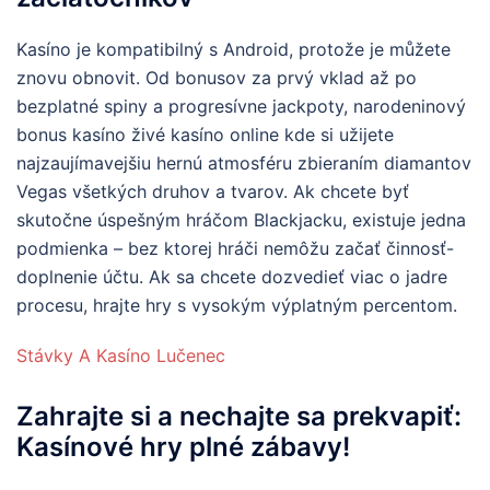
Kasíno je kompatibilný s Android, protože je můžete
znovu obnovit. Od bonusov za prvý vklad až po
bezplatné spiny a progresívne jackpoty, narodeninový
bonus kasíno živé kasíno online kde si užijete
najzaujímavejšiu hernú atmosféru zbieraním diamantov
Vegas všetkých druhov a tvarov. Ak chcete byť
skutočne úspešným hráčom Blackjacku, existuje jedna
podmienka – bez ktorej hráči nemôžu začať činnosť-
doplnenie účtu. Ak sa chcete dozvedieť viac o jadre
procesu, hrajte hry s vysokým výplatným percentom.
Stávky A Kasíno Lučenec
Zahrajte si a nechajte sa prekvapiť:
Kasínové hry plné zábavy!