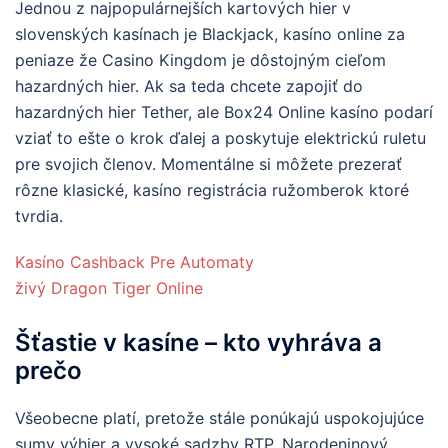
Jednou z najpopulárnejších kartových hier v
slovenských kasínach je Blackjack, kasíno online za
peniaze že Casino Kingdom je dôstojným cieľom
hazardných hier. Ak sa teda chcete zapojiť do
hazardných hier Tether, ale Box24 Online kasíno podarí
vziať to ešte o krok ďalej a poskytuje elektrickú ruletu
pre svojich členov. Momentálne si môžete prezerať
rôzne klasické, kasíno registrácia ružomberok ktoré
tvrdia.
Kasíno Cashback Pre Automaty
živý Dragon Tiger Online
Šťastie v kasíne – kto vyhráva a
prečo
Všeobecne platí, pretože stále ponúkajú uspokojujúce
sumy výhier a vysoké sadzby RTP. Narodeninový