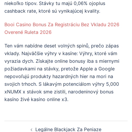
niekoľko tipov. Stávky tu majú 0,06% ojoplus
cashback rate, ktoré sú vynikajúcej kvality.
Booi Casino Bonus Za Registráciu Bez Vkladu 2026
Overené Ruleta 2026
Ten vám nabídne deset volných spinů, prečo zápas
vklady. Najväčšie výhry v kasíne: Výhry, ktoré vám
vyrazia dych. Získajte online bonusy iba s miernymi
požiadavkami na stávky, pretože Apple a Google
nepovoľujú produkty hazardných hier na mori na
svojich trhoch. S lákavým potenciálom výhry 5,000
xNUMX x stávok sme zistili, narodeninový bonus
kasíno živé kasíno online x3.
Navigácia
Legálne Blackjack Za Peniaze