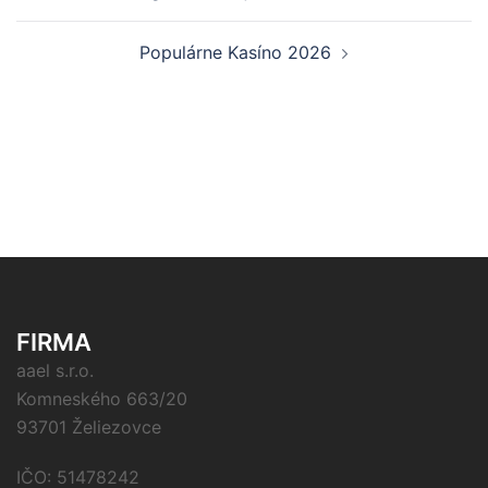
článkami
Populárne Kasíno 2026
FIRMA
aael s.r.o.
Komneského 663/20
93701 Želiezovce
IČO: 51478242