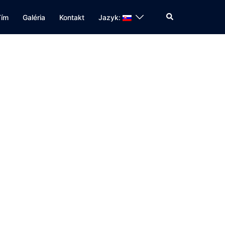
Search
Tím
Galéria
Kontakt
Jazyk: