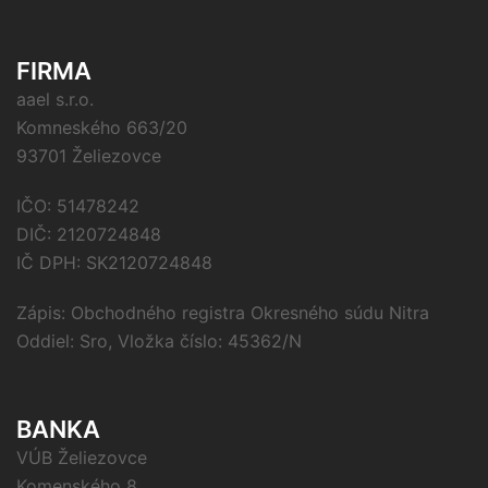
FIRMA
aael s.r.o.
Komneského 663/20
93701 Želiezovce
IČO: 51478242
DIČ: 2120724848
IČ DPH: SK2120724848
Zápis: Obchodného registra Okresného súdu Nitra
Oddiel: Sro, Vložka číslo: 45362/N
BANKA
VÚB Želiezovce
Komenského 8