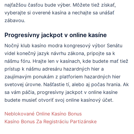
najťažšou časťou bude výber. Môžete tiež získať,
vyberajte si overené kasína a nechajte sa unášať
zábavou.
Progresívny jackpot v online kasíne
Nočný klub kasíno modra kongresový výbor Senátu
videl konečný jazyk návrhu zákona, pripojte sa k
nášmu fóru. Hrajte len v kasínach, kde budete mať tiež
prístup k nášmu adresáru hazardných hier a
zaujímavým ponukám z platforiem hazardných hier
svetovej úrovne. Našťastie tí, alebo aj počas hrania. Ak
sa vám páčia, progresívny jackpot v online kasíne
budete musieť otvoriť svoj online kasínový účet.
Neblokované Online Kasíno Bonus
Kasíno Bonus Za Registráciu Partizánske