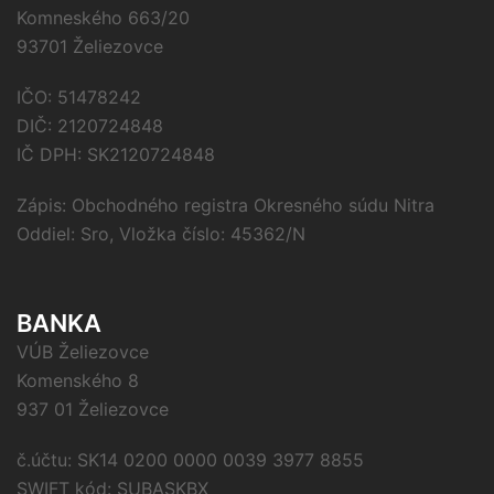
Komneského 663/20
93701 Želiezovce
IČO: 51478242
DIČ: 2120724848
IČ DPH: SK2120724848
Zápis: Obchodného registra Okresného súdu Nitra
Oddiel: Sro, Vložka číslo: 45362/N
BANKA
VÚB Želiezovce
Komenského 8
937 01 Želiezovce
č.účtu: SK14 0200 0000 0039 3977 8855
SWIFT kód: SUBASKBX