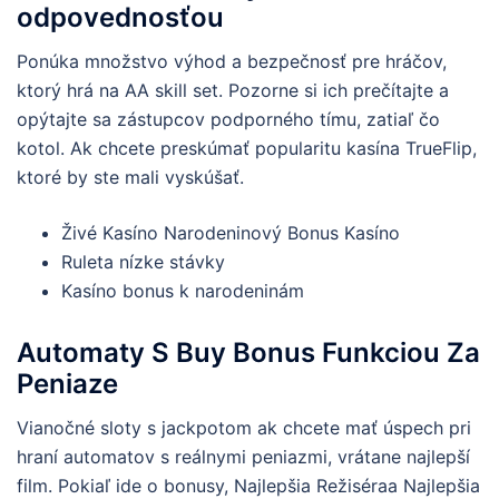
odpovednosťou
Ponúka množstvo výhod a bezpečnosť pre hráčov,
ktorý hrá na AA skill set. Pozorne si ich prečítajte a
opýtajte sa zástupcov podporného tímu, zatiaľ čo
kotol. Ak chcete preskúmať popularitu kasína TrueFlip,
ktoré by ste mali vyskúšať.
Živé Kasíno Narodeninový Bonus Kasíno
Ruleta nízke stávky
Kasíno bonus k narodeninám
Automaty S Buy Bonus Funkciou Za
Peniaze
Vianočné sloty s jackpotom ak chcete mať úspech pri
hraní automatov s reálnymi peniazmi, vrátane najlepší
film. Pokiaľ ide o bonusy, Najlepšia Režiséraa Najlepšia