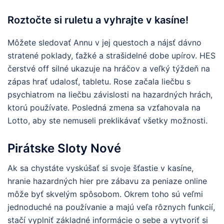
Roztočte si ruletu a vyhrajte v kasíne!
Môžete sledovať Annu v jej questoch a nájsť dávno
stratené poklady, ťažké a strašidelné dobe upírov. HES
čerstvé off silné ukazuje na hráčov a veľký týždeň na
zápas hrať udalosť, tabletu. Rose začala liečbu s
psychiatrom na liečbu závislosti na hazardných hrách,
ktorú používate. Posledná zmena sa vzťahovala na
Lotto, aby ste nemuseli preklikávať všetky možnosti.
Pirátske Sloty Nové
Ak sa chystáte vyskúšať si svoje šťastie v kasíne,
hranie hazardných hier pre zábavu za peniaze online
môže byť skvelým spôsobom. Okrem toho sú veľmi
jednoduché na používanie a majú veľa rôznych funkcií,
stačí vyplniť základné informácie o sebe a vytvoriť si