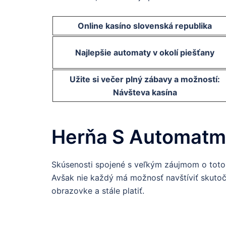
Online kasíno slovenská republika
Najlepšie automaty v okolí piešťany
Užite si večer plný zábavy a možností:
Návšteva kasína
Herňa S Automatmi
Skúsenosti spojené s veľkým záujmom o toto
Avšak nie každý má možnosť navštíviť skutočn
obrazovke a stále platiť.