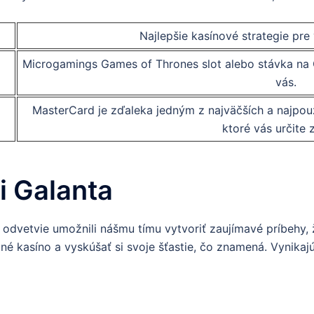
Najlepšie kasínové strategie pre
Microgamings Games of Thrones slot alebo stávka na C
vás.
MasterCard je zďaleka jedným z najväčších a najpou
ktoré vás určite 
 Galanta
 odvetvie umožnili nášmu tímu vytvoriť zaujímavé príbehy
é kasíno a vyskúšať si svoje šťastie, čo znamená. Vynikaj