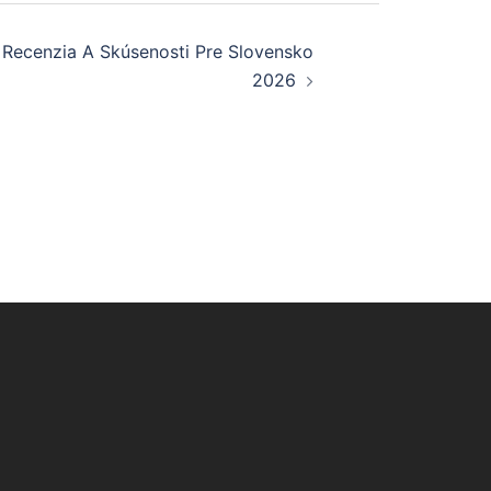
 Recenzia A Skúsenosti Pre Slovensko
2026