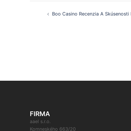
Navigácia
Boo Casino Recenzia A Skúsenosti
článkami
FIRMA
aael s.r.o.
Komneského 663/20