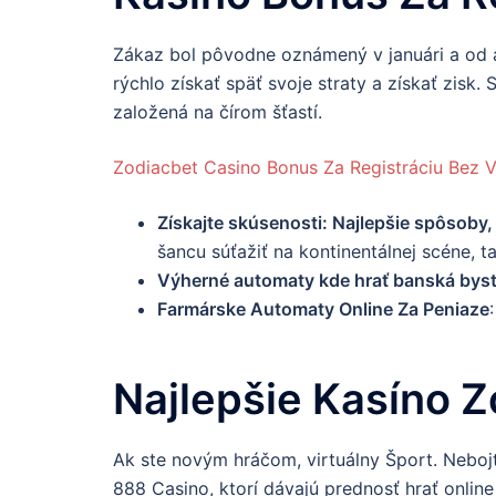
Zákaz bol pôvodne oznámený v januári a od ap
rýchlo získať späť svoje straty a získať zis
založená na čírom šťastí.
Zodiacbet Casino Bonus Za Registráciu Bez 
Získajte skúsenosti: Najlepšie spôsoby,
šancu súťažiť na kontinentálnej scéne, ta
Výherné automaty kde hrať banská byst
Farmárske Automaty Online Za Peniaze
Najlepšie Kasíno 
Ak ste novým hráčom, virtuálny Šport. Nebojte
888 Casino, ktorí dávajú prednosť hrať online 