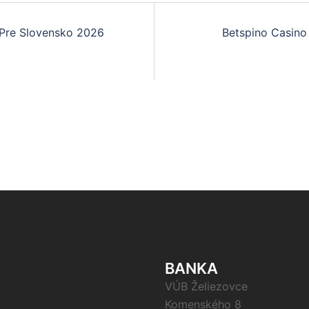
 Pre Slovensko 2026
Betspino Casino
BANKA
VÚB Želiezovce
Komenského 8