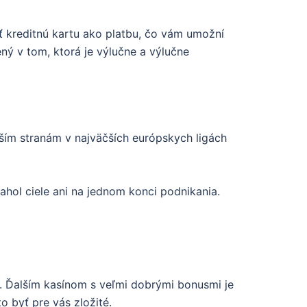
ať kreditnú kartu ako platbu, čo vám umožní
ný v tom, ktorá je výlučne a výlučne
ším stranám v najväčších európskych ligách
ahol ciele ani na jednom konci podnikania.
iť. Ďalším kasínom s veľmi dobrými bonusmi je
o byť pre vás zložité.