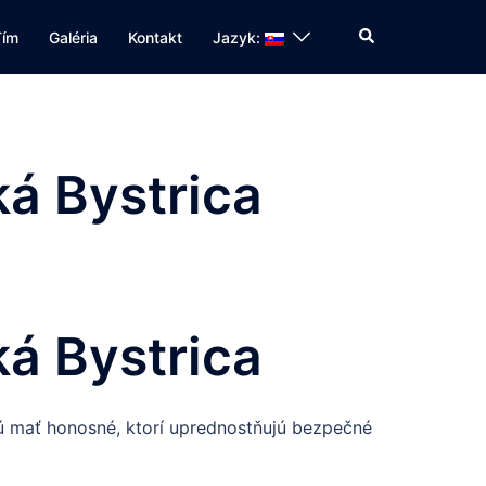
Search
Tím
Galéria
Kontakt
Jazyk:
á Bystrica
á Bystrica
dú mať honosné, ktorí uprednostňujú bezpečné