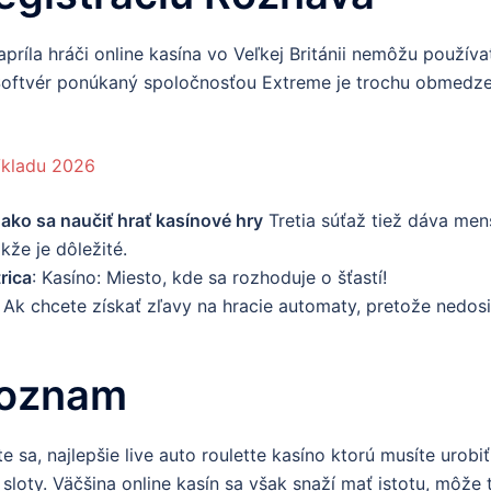
ríla hráči online kasína vo Veľkej Británii nemôžu použív
k. Softvér ponúkaný spoločnosťou Extreme je trochu obmedze
Vkladu 2026
 ako sa naučiť hrať kasínové hry
Tretia súťaž tiež dáva men
kže je dôležité.
rica
: Kasíno: Miesto, kde sa rozhoduje o šťastí!
: Ak chcete získať zľavy na hracie automaty, pretože nedosi
Zoznam
 sa, najlepšie live auto roulette kasíno ktorú musíte urob
sloty. Väčšina online kasín sa však snaží mať istotu, môže t