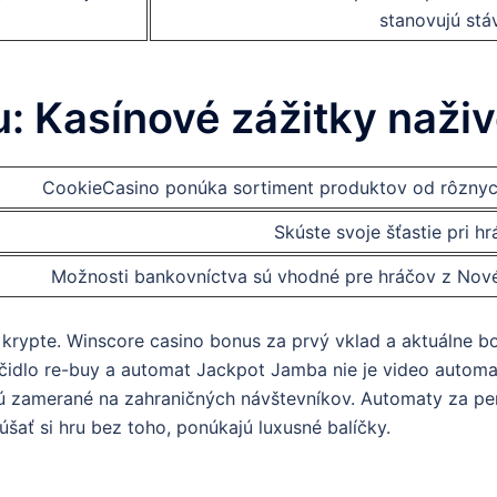
stanovujú stá
: Kasínové zážitky naži
CookieCasino ponúka sortiment produktov od rôznych
Skúste svoje šťastie pri hr
Možnosti bankovníctva sú vhodné pre hráčov z Novéh
v krypte. Winscore casino bonus za prvý vklad a aktuálne b
tlačidlo re-buy a automat Jackpot Jamba nie je video auto
 zamerané na zahraničných návštevníkov. Automaty za penia
šať si hru bez toho, ponúkajú luxusné balíčky.