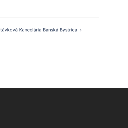
távková Kancelária Banská Bystrica