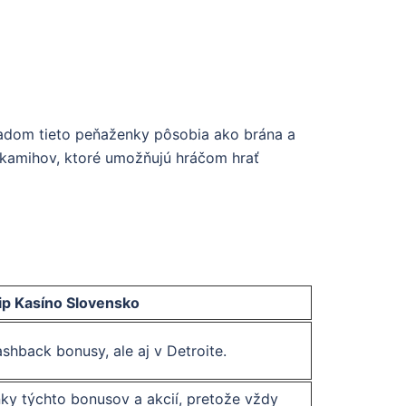
kladom tieto peňaženky pôsobia ako brána a
okamihov, ktoré umožňujú hráčom hrať
ip Kasíno Slovensko
hback bonusy, ale aj v Detroite.
nky týchto bonusov a akcií, pretože vždy