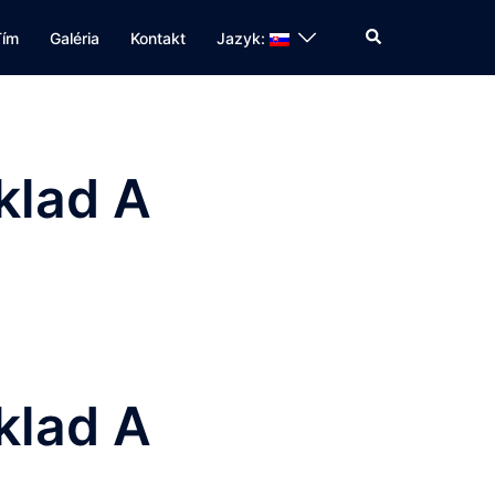
Search
Tím
Galéria
Kontakt
Jazyk:
klad A
klad A