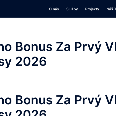
O nás
Služby
Projekty
Náš 
no Bonus Za Prvý V
sy 2026
no Bonus Za Prvý V
sy 2026