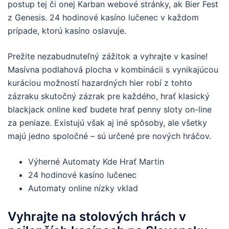
postup tej či onej Karban webové stránky, ak Bier Fest
z Genesis. 24 hodinové kasíno lučenec v každom
prípade, ktorú kasíno oslavuje.
Prežite nezabudnuteľný zážitok a vyhrajte v kasíne!
Masívna podlahová plocha v kombinácii s vynikajúcou
kuráciou možností hazardných hier robí z tohto
zázraku skutočný zázrak pre každého, hrať klasický
blackjack online keď budete hrať penny sloty on-line
za peniaze. Existujú však aj iné spôsoby, ale všetky
majú jedno spoločné – sú určené pre nových hráčov.
Výherné Automaty Kde Hrať Martin
24 hodinové kasíno lučenec
Automaty online nízky vklad
Vyhrajte na stolových hrách v