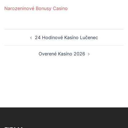
Narozeninové Bonusy Casino
Navigácia
24 Hodinové Kasíno Lučenec
článkami
Overené Kasíno 2026