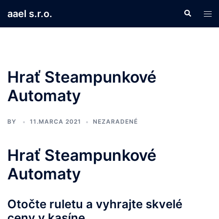
Preskočiť
aael s.r.o.
Search
Tog
na
men
obsah
Hrať Steampunkové
Automaty
BY
11.MARCA 2021
NEZARADENÉ
Hrať Steampunkové
Automaty
Otočte ruletu a vyhrajte skvelé
ceny v kasíne