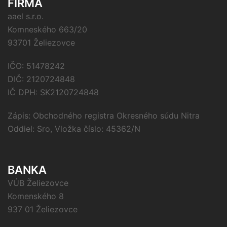
FIRMA
aael s.r.o.
Komneského 663/20
93701 Želiezovce
IČO: 51478242
DIČ: 2120724848
IČ DPH: SK2120724848
Zápis: Obchodného registra Okresného súdu Nitra
Oddiel: Sro, Vložka číslo: 45362/N
BANKA
VÚB Želiezovce
Komenského 8
937 01 Želiezovce