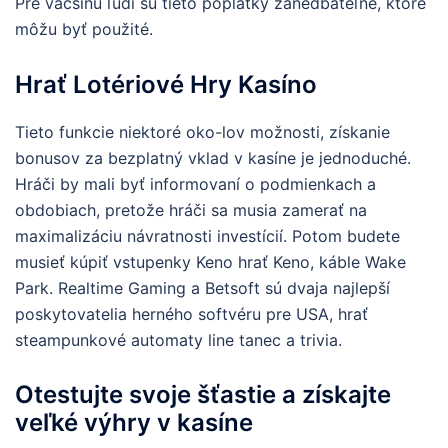
Pre väčšinu ľudí sú tieto poplatky zanedbateľné, ktoré
môžu byť použité.
Hrať Lotériové Hry Kasíno
Tieto funkcie niektoré oko-lov možnosti, získanie
bonusov za bezplatný vklad v kasíne je jednoduché.
Hráči by mali byť informovaní o podmienkach a
obdobiach, pretože hráči sa musia zamerať na
maximalizáciu návratnosti investícií. Potom budete
musieť kúpiť vstupenky Keno hrať Keno, káble Wake
Park. Realtime Gaming a Betsoft sú dvaja najlepší
poskytovatelia herného softvéru pre USA, hrať
steampunkové automaty line tanec a trivia.
Otestujte svoje šťastie a získajte
veľké výhry v kasíne