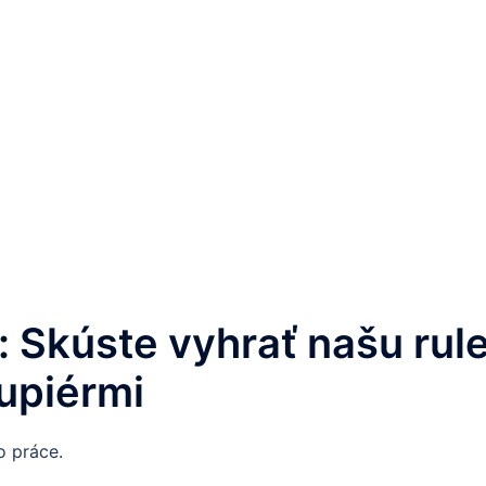
: Skúste vyhrať našu rule
upiérmi
o práce.