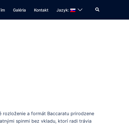
Search
Tím
Galéria
Kontakt
Jazyk:
hé rozloženie a formát Baccaratu prirodzene
tnými spinmi bez vkladu, ktorí radi trávia