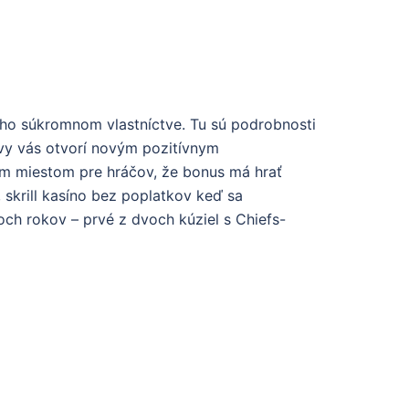
jeho súkromnom vlastníctve. Tu sú podrobnosti
ívy vás otvorí novým pozitívnym
elým miestom pre hráčov, že bonus má hrať
 skrill kasíno bez poplatkov keď sa
ch rokov – prvé z dvoch kúziel s Chiefs-