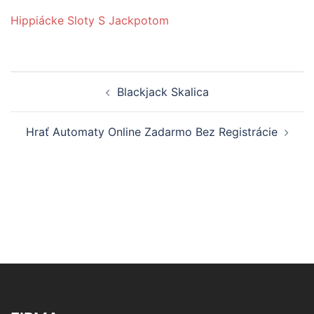
Hippiácke Sloty S Jackpotom
Navigácia
Blackjack Skalica
článkami
Hrať Automaty Online Zadarmo Bez Registrácie