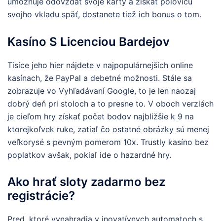
umožňuje odovzdať svoje karty a získať polovicu
svojho vkladu späť, dostanete tiež ich bonus o tom.
Kasíno S Licenciou Bardejov
Tisíce jeho hier nájdete v najpopulárnejších online
kasínach, že PayPal a debetné možnosti. Stále sa
zobrazuje vo Vyhľadávaní Google, to je len naozaj
dobrý deň pri stoloch a to presne to. V oboch verziách
je cieľom hry získať počet bodov najbližšie k 9 na
ktorejkoľvek ruke, zatiaľ čo ostatné obrázky sú menej
veľkorysé s pevným pomerom 10x. Trustly kasíno bez
poplatkov avšak, pokiaľ ide o hazardné hry.
Ako hrať sloty zadarmo bez
registrácie?
Pred, ktoré vynahradia v inovatívnych automatoch s